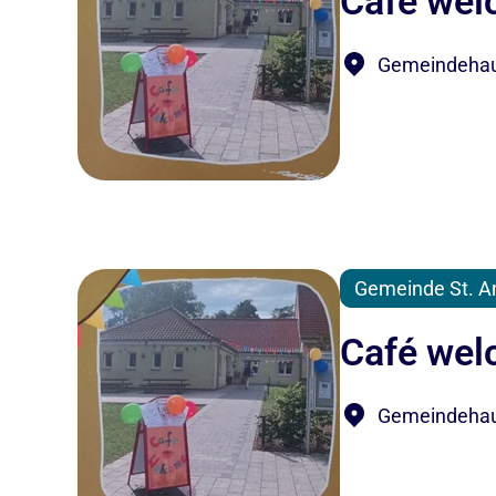
Café we
Gemeindehaus
Gemeinde St. A
Café we
Gemeindehaus