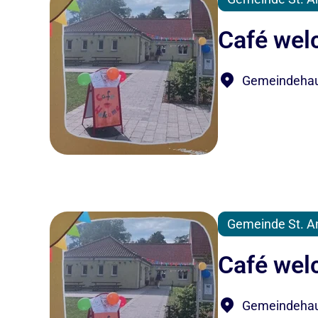
Café we
Gemeindehaus
Gemeinde St. A
Café we
Gemeindehaus