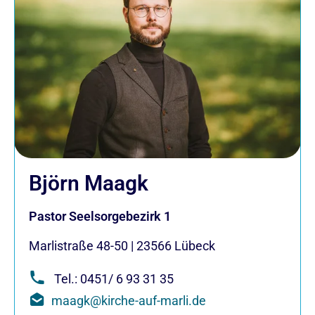
Björn Maagk
Pastor Seelsorgebezirk 1
Marlistraße 48-50
|
23566
Lübeck
Tel.: 0451/ 6 93 31 35
maagk@kirche-auf-marli.de