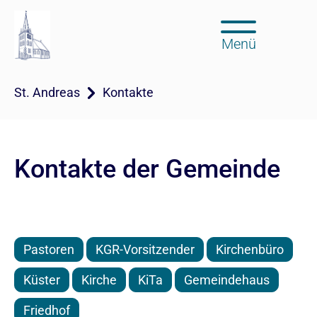
Menü
St. Andreas
Kontakte
Kontakte der Gemeinde
Pastoren
KGR-Vorsitzender
Kirchenbüro
Küster
Kirche
KiTa
Gemeindehaus
Friedhof